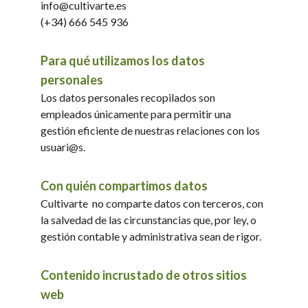
info@cultivarte.es
(+34) 666 545 936
Para qué utilizamos los datos
personales
Los datos personales recopilados son
empleados únicamente para permitir una
gestión eficiente de nuestras relaciones con los
Qué es Cultiv-arte
usuari@s.
Ediciones
Con quién compartimos datos
Contacto
Cultivarte no comparte datos con terceros, con
Cultívate
la salvedad de las circunstancias que, por ley, o
gestión contable y administrativa sean de rigor.
Contenido incrustado de otros sitios
web